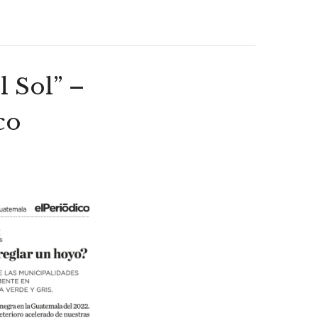
l Sol” –
co