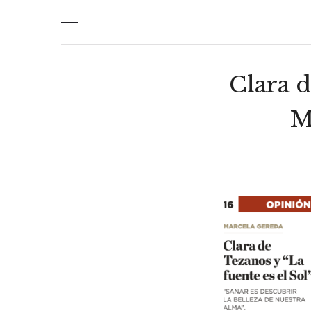
Skip
to
content
Clara d
M