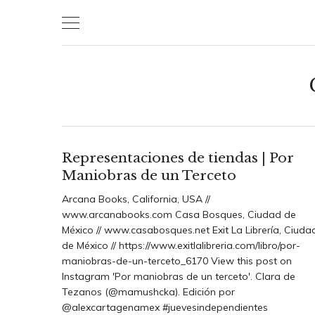
Skip
to
content
Representaciones de tiendas | Por
Maniobras de un Terceto
Arcana Books, California, USA //
www.arcanabooks.com Casa Bosques, Ciudad de
México // www.casabosques.net Exit La Librería, Ciuda
de México // https://www.exitlalibreria.com/libro/por-
maniobras-de-un-terceto_6170 View this post on
Instagram 'Por maniobras de un terceto'. Clara de
Tezanos (@mamushcka). Edición por
@alexcartagenamex #juevesindependientes