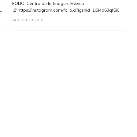
FOLIO, Centro de la Imagen, México
.
/// https://instagram.com/folio.ci?igshid=1i9i4d63qf5i0
AUGUST 29, 2019