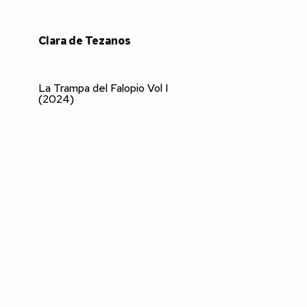
Clara de Tezanos
La Trampa del Falopio Vol I
(2024)
Escándalo de Pájaros en el
Jardín (2023)
La Fuente es el Sol (2022)
Por Maniobras de un Terceto
(2019)
Piedra-Padre, Universo (2018)
Archivo (2008-2017)
Taller de Proceso Libre